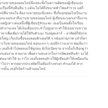
ี่งานขายของออนไลน์นี่แหละทั้งในความคิดของผู้เขียนเอง
รื่องนี้กับคึนอื่น ๆ แม้จะไม่ได้ถึงขนาดทำโพลสำรวจ แต่ก็
ไลน์ที่น่าสนใจ คืองานขายของนี่แหละ ซึ่งก็แยกย่อยไปเป็นงาน
นจะบอกเล่าถึงงานขายของออนไลน์ ผู้เขียนจะบอกเล่าถึงงาน
ิงสาวคนหนึ่งที่ผู้เขียนรู้จักนะคะ เธอเป็นคนตั้งใจเรียน
็ทำงานเลย ได้เงินเดือนประจำไม่สูงมาก ทำให้เธอขวนขวาย
ลาเพื่อเพิ่มรายได้ให้กับตัวเอง วันหยุดเสาร์ – อาทิตย์ก็ขับรถ
หญ่ เก็บเงินซื้อของคอมพิวเตอร์ดี ๆ กล้องถ่ายภาพ แล้วก็หา
ทำเว็บขายของออนไลน์ ตอนแรก ๆ เธอนึกว่าจะยาก พอเห็นว่า
 เธอก็เข้าไปทดลองใช้ดูก่อน ยังไม่เปิดขาย จากนั้นก็เลือกดูว่า
ตกแต่งง่าย สวยงาม เพื่อความสะดวกในการอัพเดทสินค้า จะได้
างคนมาทำให้ จะว่าไป เธอก็เคยขอจ้างให้ผู้เขียนทำให้เหมือนกัน
ะนำไปว่า หากอยากประหยัดก็ไม่ต้องจ้างหรอก ทำเองได้ หาก
กนั้น เธอก็เปิดร้านค้าออนไลน์