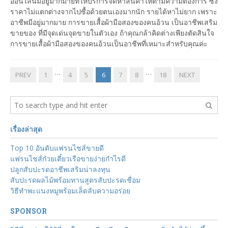
ออนไลน์มีอยู่มากมายที่ให้บริการจัดหาสินค้าให้ตามความต้องการ ซึ่ง
ราคาไม่แตกต่างจากไปซื้อด้วยตนเองมากนัก รายได้หาไม่ยาก เพราะ
อาชีพมีอยู่มากมาย การขายเสื้อผ้ามือสองของคนอ้วน เป็นอาชีพเสริม
ขายของ ที่มีจุดเด่นจุดขายในตัวเอง ถ้าคุณกล้าคิดต่างเพียงตัดสินใจ
การขายเสื้อผ้ามือสองของคนอ้วนเป็นอาชีพที่เหมาะสำหรับคุณค่ะ
…
…
PREV
1
4
5
6
7
8
18
NEXT
เรื่องล่าสุด
Top 10 อันดับแฟรนไชส์ขายดี
แฟรนไชส์ก๋วยเตี๋ยวเรือขายง่ายกำไรดี
ปลูกสับปะรดอาชีพเสริมน่าลงทุน
สับปะรดผลไม้พร้อมทานสูตรสับปะรดเชื่อม
วิธีทำพะแนงหมูพร้อมเล็ดลับความอร่อย
SPONSOR