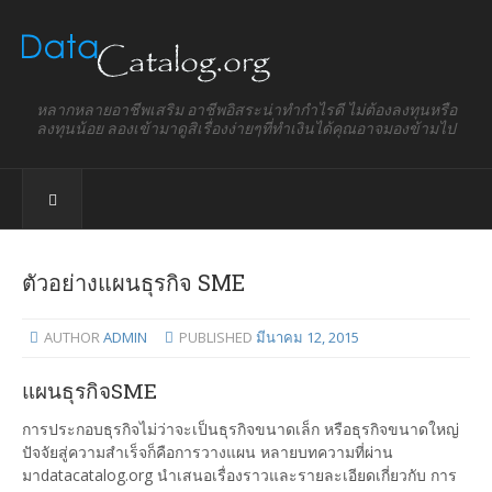
หลากหลายอาชีพเสริม อาชีพอิสระน่าทำกำไรดี ไม่ต้องลงทุนหรือ
ลงทุนน้อย ลองเข้ามาดูสิเรื่องง่ายๆที่ทำเงินได้คุณอาจมองข้ามไป
ตัวอย่างแผนธุรกิจ SME
AUTHOR
ADMIN
PUBLISHED
มีนาคม 12, 2015
แผนธุรกิจSME
การประกอบธุรกิจไม่ว่าจะเป็นธุรกิจขนาดเล็ก หรือธุรกิจขนาดใหญ่
ปัจจัยสู่ความสำเร็จก็คือการวางแผน หลายบทความที่ผ่าน
มาdatacatalog.org นำเสนอเรื่องราวและรายละเอียดเกี่ยวกับ การ