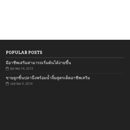
POPULAR POSTS
มีอาชีพเสริมสามารถเริ่มต้นได้ง่ายขึ้น
ตุลาคม 14, 2013
ขายลูกชิ้นปลานึ่งพร้อมน้ำจิ้มสูตรเด็ดอาชีพเสริม
เมษายน 9, 2014