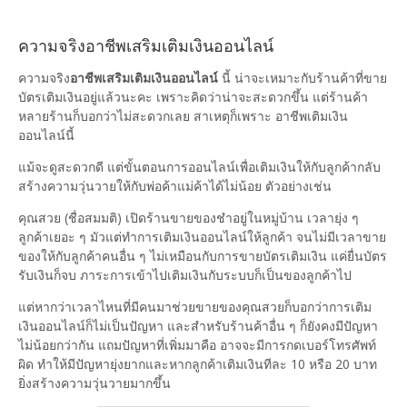
ความจริงอาชีพเสริมเติมเงินออนไลน์
ความจริง
อาชีพเสริมเติมเงินออนไลน์
นี้ น่าจะเหมาะกับร้านค้าที่ขาย
บัตรเติมเงินอยู่แล้วนะคะ เพราะคิดว่าน่าจะสะดวกขึ้น แต่ร้านค้า
หลายร้านก็บอกว่าไม่สะดวกเลย สาเหตุก็เพราะ อาชีพเติมเงิน
ออนไลน์นี้
แม้จะดูสะดวกดี แต่ขั้นตอนการออนไลน์เพื่อเติมเงินให้กับลูกค้ากลับ
สร้างความวุ่นวายให้กับพ่อค้าแม่ค้าได้ไม่น้อย ตัวอย่างเช่น
คุณสวย (ชื่อสมมติ) เปิดร้านขายของชำอยู่ในหมู่บ้าน เวลายุ่ง ๆ
ลูกค้าเยอะ ๆ มัวแต่ทำการเติมเงินออนไลน์ให้ลูกค้า จนไม่มีเวลาขาย
ของให้กับลูกค้าคนอื่น ๆ ไม่เหมือนกับการขายบัตรเติมเงิน แค่ยื่นบัตร
รับเงินก็จบ ภาระการเข้าไปเติมเงินกับระบบก็เป็นของลูกค้าไป
แต่หากว่าเวลาไหนที่มีคนมาช่วยขายของคุณสวยก็บอกว่าการเติม
เงินออนไลน์ก็ไม่เป็นปัญหา และสำหรับร้านค้าอื่น ๆ ก็ยังคงมีปัญหา
ไม่น้อยกว่ากัน แถมปัญหาที่เพิ่มมาคือ อาจจะมีการกดเบอร์โทรศัพท์
ผิด ทำให้มีปัญหายุ่งยากและหากลูกค้าเติมเงินทีละ 10 หรือ 20 บาท
ยิ่งสร้างความวุ่นวายมากขึ้น