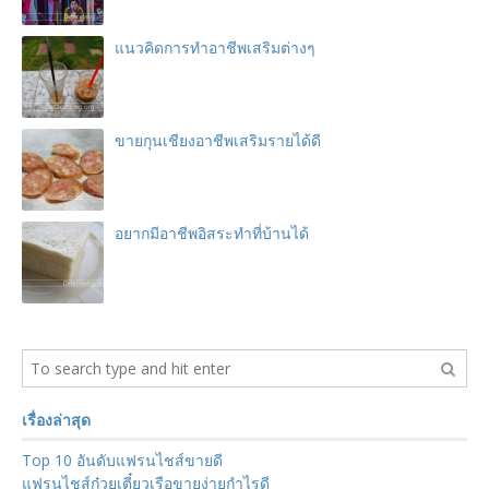
แนวคิดการทำอาชีพเสริมต่างๆ
ขายกุนเชียงอาชีพเสริมรายได้ดี
อยากมีอาชีพอิสระทําที่บ้านได้
เรื่องล่าสุด
Top 10 อันดับแฟรนไชส์ขายดี
แฟรนไชส์ก๋วยเตี๋ยวเรือขายง่ายกำไรดี