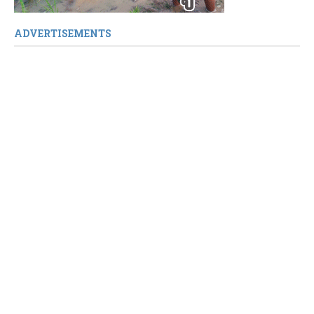
ADVERTISEMENTS