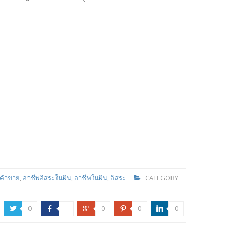
ค้าขาย
,
อาชีพอิสระในฝัน
,
อาชีพในฝัน
,
อิสระ
CATEGORY
0
0
0
0
a
b
c
d
j