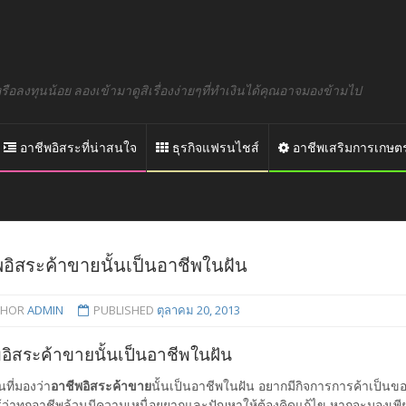
อลงทุนน้อย ลองเข้ามาดูสิเรื่องง่ายๆที่ทำเงินได้คุณอาจมองข้ามไป
อาชีพอิสระที่น่าสนใจ
ธุรกิจแฟรนไชส์
อาชีพเสริมการเกษต
พอิสระค้าขายนั้นเป็นอาชีพในฝัน
THOR
ADMIN
PUBLISHED
ตุลาคม 20, 2013
อิสระค้าขายนั้นเป็นอาชีพในฝัน
ที่มองว่า
อาชีพอิสระค้าขาย
นั้นเป็นอาชีพในฝัน อยากมีกิจการการค้าเป็นของ
ู้ว่าทุกอาชีพล้วนมีความเหนื่อยยากและปัญหาให้ต้องคิดแก้ไข หากจะมองเพี