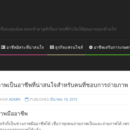
อลงทุนน้อย ลองเข้ามาดูสิเรื่องง่ายๆที่ทำเงินได้คุณอาจมองข้ามไป
อาชีพอิสระที่น่าสนใจ
ธุรกิจแฟรนไชส์
อาชีพเสริมการเกษต
ภาพเป็นอาชีพที่น่าสนใจสำหรับคนที่ชอบการถ่ายภาพ
THOR
ADMIN
PUBLISHED
มีนาคม 19, 2015
ภาพมืออาชีพ
ใจรักก็เป็นช่างภาพมืออาชีพได้ เชื่อว่าทุกคนถ่ายภาพเป็นและถ่ายภาพได้ เพราะปั
ก็สามารถถ่ายภาพได้แล้ว