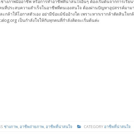
ช่างภาพมืออาชีพ หรือการทำอาชีพที่น่าสนใจอื่นๆ ต้องเริ่มต้นจากการเรียนร
นที่ประสบความสำเร็จในอาชีพที่ตนเองสนใจ ต้องผ่านปัญหาอุปสรรค์มามาก
ละกล้าให้โอกาสตัวเอง อย่ามีข้อแม้ข้ออ้างใด เพราะหากเรากล้าตัดสินใจกล้า
alog.org เป็นกำลังใจให้กับทุกคนที่กำลังคิดจะเริ่มต้นค่ะ
GS
ช่างภาพ
,
อาชีพถ่ายภาพ
,
อาชีพที่น่าสนใจ
CATEGORY
อาชีพที่น่าสนใจ