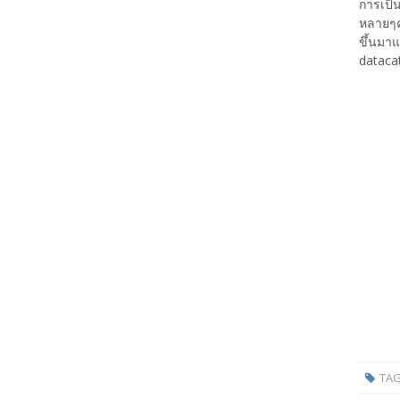
การเป็น
หลายๆค
ขึ้นมาแ
datacat
TA