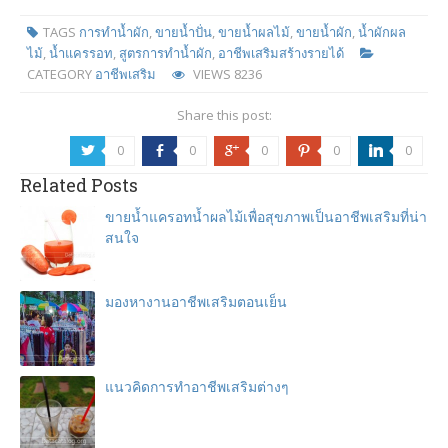
TAGS
การทำน้ำผัก
,
ขายน้ำปั่น
,
ขายน้ำผลไม้
,
ขายน้ำผัก
,
น้ำผักผล
ไม้
,
น้ำแครรอท
,
สูตรการทำน้ำผัก
,
อาชีพเสริมสร้างรายได้
CATEGORY
อาชีพเสริม
VIEWS
8236
Share this post:
0
0
0
0
0
a
b
c
d
j
Related Posts
ขายน้ำแครอทน้ำผลไม้เพื่อสุขภาพเป็นอาชีพเสริมที่น่า
สนใจ
มองหางานอาชีพเสริมตอนเย็น
แนวคิดการทำอาชีพเสริมต่างๆ