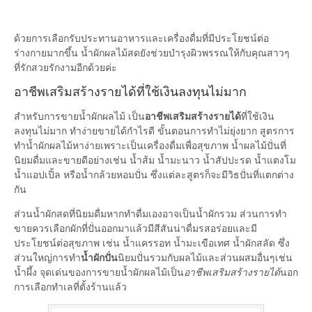
ด้วยการเลือกรับประทานอาหารและเครื่องดื่มที่มีประโยชน์ต่อ
ร่างกายมากขึ้น น้ำผักผลไม้สดยังช่วยบำรุงผิวพรรณให้กับคุณสาวๆ
ที่รักสวยรักงามอีกด้วยค่ะ
อาชีพเสริมสร้างรายได้ที่ใช้เงินลงทุนไม่มาก
สำหรับการขายน้ำผักผลไม้ เป็น
อาชีพเสริมสร้างรายได้
ที่ใช้เงิน
ลงทุนไม่มาก ทำง่ายขายได้กำไรดี ขั้นตอนการทำไม่ยุ่งยาก สูตรการ
ทำน้ำผักผลไม้หาง่ายเพราะเป็นเครื่องดื่มเพื่อสุขภาพ น้ำผลไม้ปั่นที่
นิยมดื่มและขายดีอย่างเช่น น้ำส้ม น้ำมะนาว น้ำสัปปะรด น้ำแตงโม
น้ำแอปเปิ้ล หรือน้ำกล้วยหอมปั่น ซึ่งแต่ละสูตรก็จะมีวิธปั่นที่แตกต่าง
กัน
ส่วนน้ำผักสดที่นิยมดื่มหากทำดื่มเองอาจเป็นน้ำผักรวม ส่วนการทำ
ขายควรเลือกผักที่ปั่นออกมาแล้วมีสีสันน่าดื่มรสอร่อยและมี
ประโยชน์ต่อสุขภาพ เช่น น้ำแครรอท น้ำมะเขือเทศ น้ำผักสลัด ซึ่ง
ส่วนใหญ่การทำ
น้ำผักปั่น
นิยมปั่นรวมกับผลไม้และส่วนผสมอื่นๆเช่น
น้ำผึ้ง จุดเด่นของการขายน้ำผักผลไม้เป็น
อาชีพเสริมสร้างรายได้
นอก
การเลือกทำเลที่ตั้งร้านแล้ว